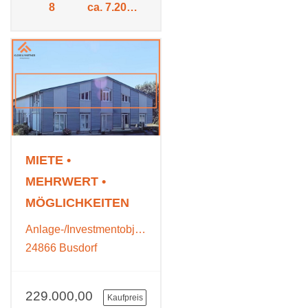
8
ca. 7.200
m²
MIETE •
MEHRWERT •
MÖGLICHKEITEN
Anlage-/Investmentobjekte
24866 Busdorf
229.000,00
Kaufpreis