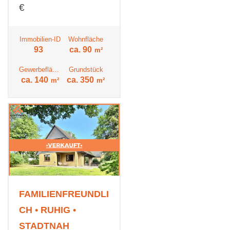
€
Immobilien-ID
Wohnfläche
93
ca. 90
m²
Gewerbefläche
Grundstück
ca. 140
ca. 350
m²
m²
FAMILIENFREUNDLI
CH • RUHIG •
STADTNAH