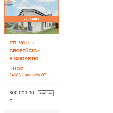
STILVOLL •
GROßZÜGIG •
EINZIGARTIG
Resthof
24983 Handewitt OT Ellund
600.000,00
Kaufpreis
€