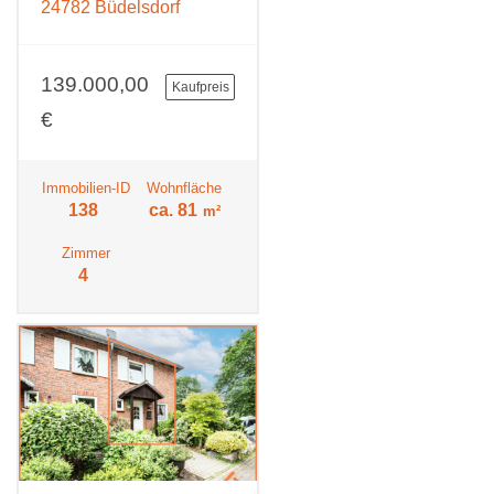
24782 Büdelsdorf
139.000,00
Kaufpreis
€
Immobilien-ID
Wohnfläche
138
ca. 81
m²
Zimmer
4