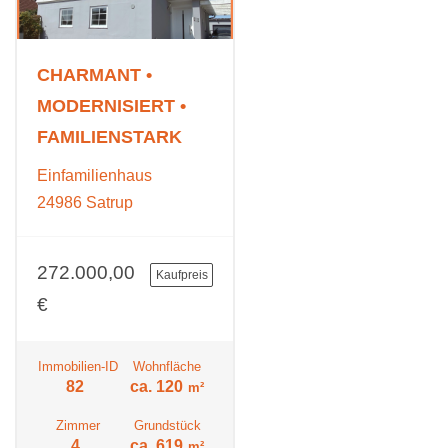
CHARMANT •
MODERNISIERT •
FAMILIENSTARK
Einfamilienhaus
24986 Satrup
272.000,00
Kaufpreis
€
Immobilien-ID
Wohnfläche
82
ca. 120
m²
Zimmer
Grundstück
4
ca. 619
m²