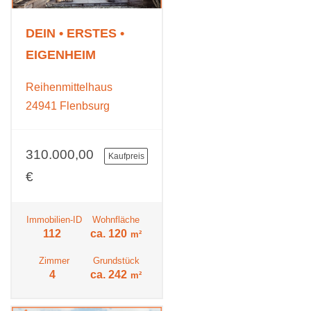
DEIN • ERSTES •
EIGENHEIM
Reihenmittelhaus
24941 Flenbsurg
310.000,00
Kaufpreis
€
Immobilien-ID
Wohnfläche
112
ca. 120
m²
Zimmer
Grundstück
4
ca. 242
m²