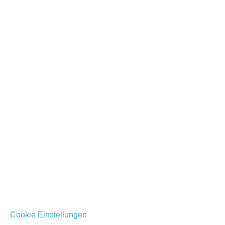
Kontakt
Klose & Partner
Anemonenbogen 4a
24963 Tarp
kontakt@kloseundpartner.com
Tel. +49 152 23344402
Rechtliches
Impressum
Datenschutz
Cookie Einstellungen