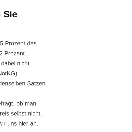
 Sie
,5 Prozent des
2 Prozent.
 dabei nicht
GNotKG)
h denselben Sätzen
efragt, ob man
is selbst nicht.
r uns hier an.