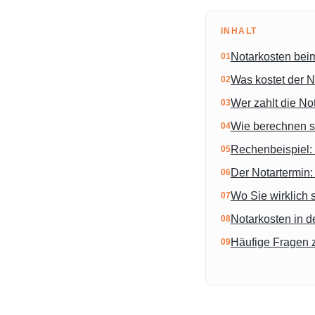
INHALT
Notarkosten bei
Was kostet der N
Wer zahlt die No
Wie berechnen s
Rechenbeispiel: 
Der Notartermin:
Wo Sie wirklich
Notarkosten in 
Häufige Fragen 