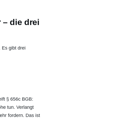
– die drei
 Es gibt drei
eift § 656c BGB:
öhe tun. Verlangt
hr fordern. Das ist