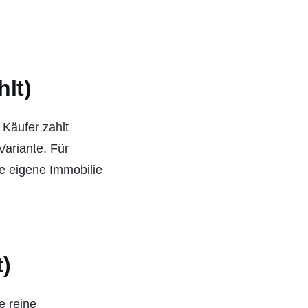
hlt)
 Käufer zahlt
Variante. Für
ie eigene Immobilie
t)
e reine