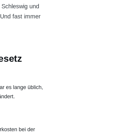
n Schleswig und
 Und fast immer
esetz
r es lange üblich,
ändert.
rkosten bei der