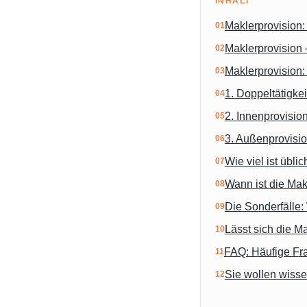
INHALT
Maklerprovision:
Maklerprovision 
Maklerprovision:
1. Doppeltätigkei
2. Innenprovision
3. Außenprovision
Wie viel ist übli
Wann ist die Makl
Die Sonderfälle:
Lässt sich die M
FAQ: Häufige Fra
Sie wollen wisse