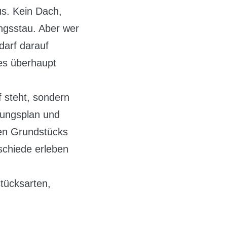
us. Kein Dach,
ungsstau. Aber wer
darf darauf
 es überhaupt
 steht, sondern
uungsplan und
ren Grundstücks
schiede erleben
tücksarten,