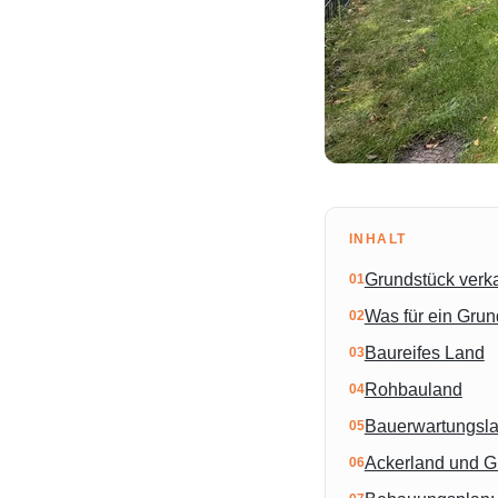
INHALT
Grundstück verk
Was für ein Grun
Baureifes Land
Rohbauland
Bauerwartungsl
Ackerland und G