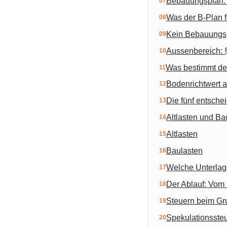
Bebauungsplan: D
Was der B-Plan f
Kein Bebauungsp
Aussenbereich:
Was bestimmt de
Bodenrichtwert a
Die fünf entsche
Altlasten und Ba
Altlasten
Baulasten
Welche Unterlag
Der Ablauf: Vom 
Steuern beim Gr
Spekulationsste