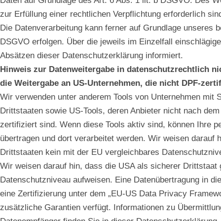
Daten auf Grundlage des Art. 6 Abs. 1 lit. b DSGVO. Des We
zur Erfüllung einer rechtlichen Verpflichtung erforderlich s
Die Datenverarbeitung kann ferner auf Grundlage unseres bere
DSGVO erfolgen. Über die jeweils im Einzelfall einschlägi
Absätzen dieser Datenschutzerklärung informiert.
Hinweis zur Datenweitergabe in datenschutzrechtlich nic
die Weitergabe an US-Unternehmen, die nicht DPF-zertifi
Wir verwenden unter anderem Tools von Unternehmen mit Sit
Drittstaaten sowie US-Tools, deren Anbieter nicht nach d
zertifiziert sind. Wenn diese Tools aktiv sind, können Ihr
übertragen und dort verarbeitet werden. Wir weisen darauf 
Drittstaaten kein mit der EU vergleichbares Datenschutzniv
Wir weisen darauf hin, dass die USA als sicherer Drittstaat 
Datenschutzniveau aufweisen. Eine Datenübertragung in die
eine Zertifizierung unter dem „EU-US Data Privacy Framewor
zusätzliche Garantien verfügt. Informationen zu Übermittlu